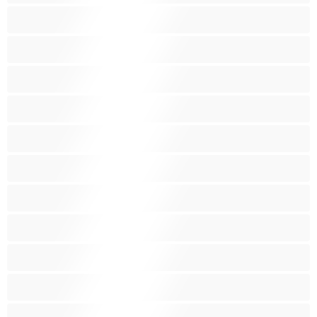
Κάπνισμα
Καλύτερα για Ιδιωτικές συνομιλίες
Καμπύλες
Κοκκινομάλλες
Λατίνα
Λεσβίες
Λευκά Κορίτσια
Μαύρες
Μεγάλα βυζιά
Μεγάλα οπίσθια
Μελαχρινές