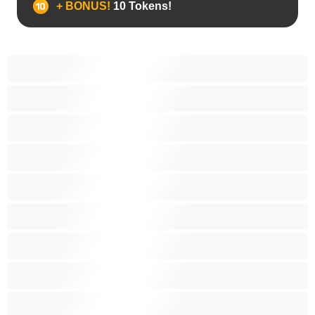
+ BONUS!
10 Tokens!
BBW
Έγκυες
Αράβισσες
Ασιάτισσες
Γιαγιάδες
Δεσίματα
Ενήλικες 18+
Ηλικιωμένες
Ινδές