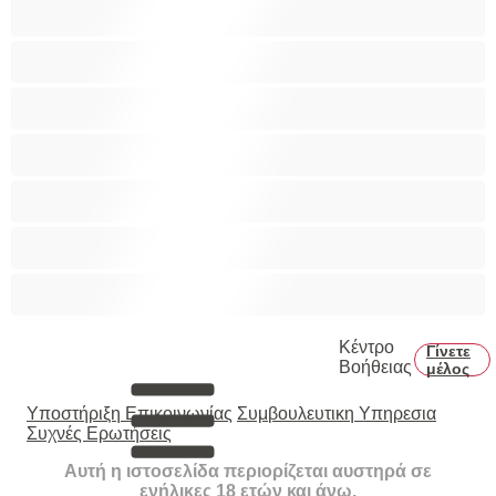
Πορνοστάρ
Πρωκτικό
Τεράστια Βυζιά
Τριχωτό μουνάκι
Φετίχ
Φοιτήτριες
Χυσίματα
Κέντρο
Γίνετε
Βοήθειας
μέλος
Υποστήριξη Επικοινωνίας
Συμβουλευτικη Υπηρεσια
Συχνές Ερωτήσεις
Αυτή η ιστοσελίδα περιορίζεται αυστηρά σε
ενήλικες 18 ετών και άνω.