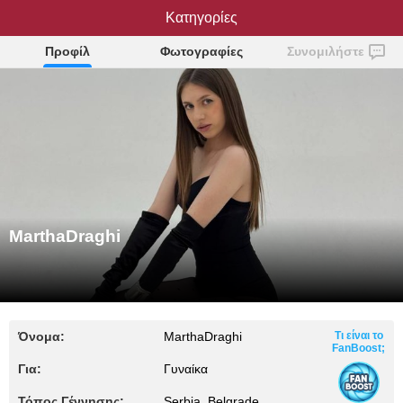
MarthaDraghi
Κατηγορίες
Προφίλ
Φωτογραφίες
Συνομιλήστε
MarthaDraghi
Όνομα:
MarthaDraghi
Τι είναι το
FanBoost;
Για:
Γυναίκα
Τόπος Γέννησης:
Serbia, Belgrade