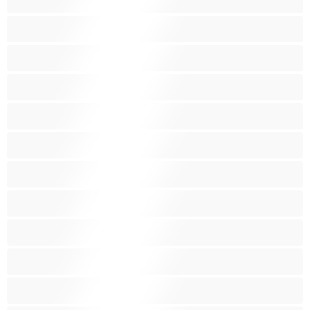
Μεσαία βυζιά
Μικρά βυζιά
Μικρόσωμη
Μωρά
Μύες
Νοικοκυρές
Ξανθός-ιά
Ξυρισμένο μουνάκι
Ομαδικό Σεξ
Παιχνίδια