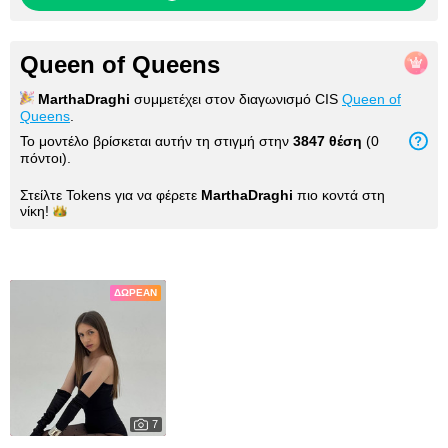
Queen of Queens
MarthaDraghi
συμμετέχει στον διαγωνισμό CIS
Queen of
Queens
.
Το μοντέλο βρίσκεται αυτήν τη στιγμή στην
3847 θέση
(0
πόντοι).
Στείλτε Tokens για να φέρετε
MarthaDraghi
πιο κοντά στη
νίκη!
Φωτογραφίες
ΔΩΡΕΆΝ
7
2771
My Photos