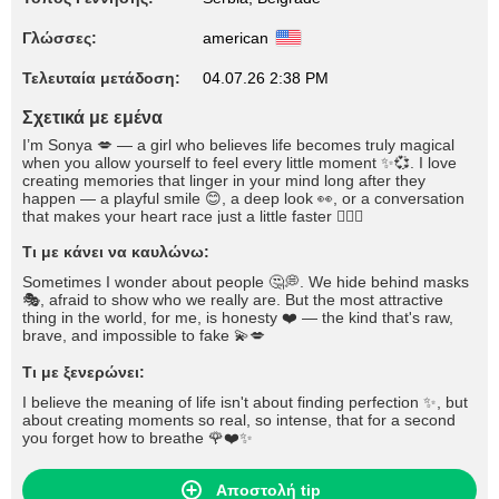
Γλώσσες:
american
Τελευταία μετάδοση:
04.07.26 2:38 PM
Σχετικά με εμένα
I’m Sonya 💋 — a girl who believes life becomes truly magical
when you allow yourself to feel every little moment ✨💞. I love
creating memories that linger in your mind long after they
happen — a playful smile 😊, a deep look 👀, or a conversation
that makes your heart race just a little faster ❤️‍🔥🌹
Τι με κάνει να καυλώνω:
Sometimes I wonder about people 🤔💭. We hide behind masks
🎭, afraid to show who we really are. But the most attractive
thing in the world, for me, is honesty ❤️ — the kind that's raw,
brave, and impossible to fake 💫💋
Τι με ξενερώνει:
I believe the meaning of life isn't about finding perfection ✨, but
about creating moments so real, so intense, that for a second
you forget how to breathe 🌹❤️✨
Αποστολή tip