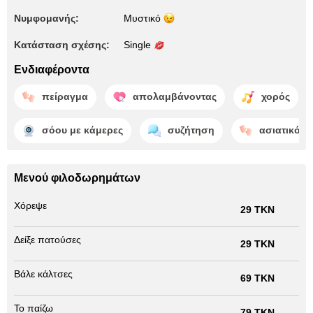
Νυμφομανής:
Μυστικό
Κατάσταση σχέσης:
Single
Ενδιαφέροντα
πείραγμα
απολαμβάνοντας
χορός
σόου με κάμερες
συζήτηση
ασιατικό μ
Μενού φιλοδωρημάτων
Χόρεψε
29 TKN
Δείξε πατούσες
29 TKN
Βάλε κάλτσες
69 TKN
Το παίζω
79 TKN