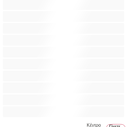
Ξυρισμένο μουνάκι
Ομαδικό Σεξ
Παιχνίδια
Πορνοστάρ
Πρωκτικό
Τεράστια Βυζιά
Τριχωτό μουνάκι
Φετίχ
Φοιτήτριες
Χυσίματα
Κέντρο
Γίνετε