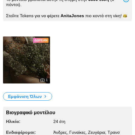
πόντοι).
Στείλτε Tokens για να φέρετε
AnitaJones
πιο κοντά στη
νίκη!
Φωτογραφίες
ΔΩΡΕΆΝ
1
235
My Photos
Εμφάνιση Όλων
Βιογραφικό μοντέλου
Ηλικία:
24 έτη
Ενδιαφέρομαι:
Άνδρες, Γυναίκες, Zευγάρια, Τρανσ