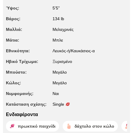
Ύψος:
5'5"
Βάρος:
134 lb
Μαλλιά:
Μελαχρινές
Μάτια:
Μπλε
Εθνικότητα:
Λευκός-ή/Καυκάσιος-α
Ηβικό Τρίχωμα:
Ξυρισμένο
Μπούστο:
Μεγάλο
Κώλος:
Μεγάλο
Νυμφομανής:
Ναι
Κατάσταση σχέσης:
Single
Ενδιαφέροντα
πρωκτικό παιχνίδι
δάχτυλο στον κώλο