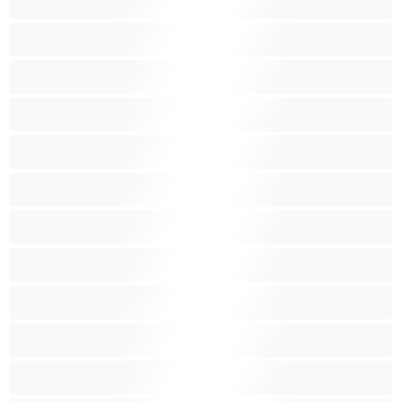
Μεγάλα βυζιά
Μεγάλα οπίσθια
Μελαχρινές
Μεσαία βυζιά
Μικρά βυζιά
Μικρόσωμη
Μωρά
Μύες
Νοικοκυρές
Ξανθός-ιά