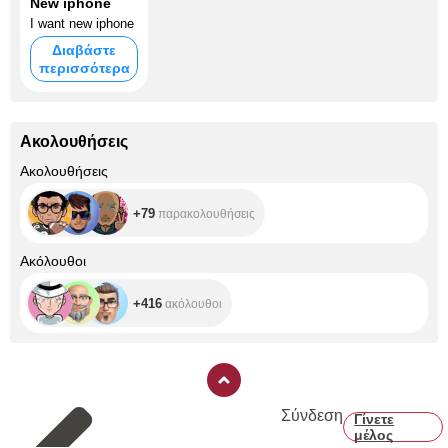
New iphone
I want new iphone
Διαβάστε
περισσότερα
Ακολουθήσεις
+79
Ακολουθήσεις
+79
παρακολουθήσεις
+416
Ακόλουθοι
+416
ακόλουθοι
Σύνδεση
Γίνετε
μέλος