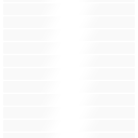
Ενήλικες 18+
Ηλικιωμένες
Ινδές
Κάπνισμα
Καλύτερα για Ιδιωτικές συνομιλίες
Καμπύλες
Κοκκινομάλλες
Λατίνα
Λεσβίες
Λευκά Κορίτσια
Μαύρες